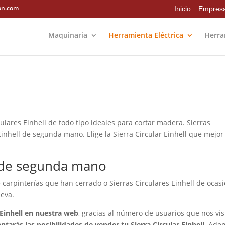
on.com
Inicio
Empres
Maquinaria
Herramienta Eléctrica
Herra
ulares Einhell de todo tipo ideales para cortar madera. Sierras
Einhell de segunda mano. Elige la Sierra Circular Einhell que mejor
l de segunda mano
 carpinterías que han cerrado o Sierras Circulares Einhell de ocas
eva.
 Einhell en nuestra web
, gracias al número de usuarios que nos vis
tarás las posibilidades de vender tu Sierra Circular Einhell.
Ade