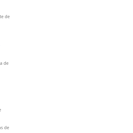
te de
e
ra de
e
as de