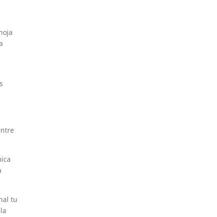
hoja
a
s
entre
mica
a
nal tu
la