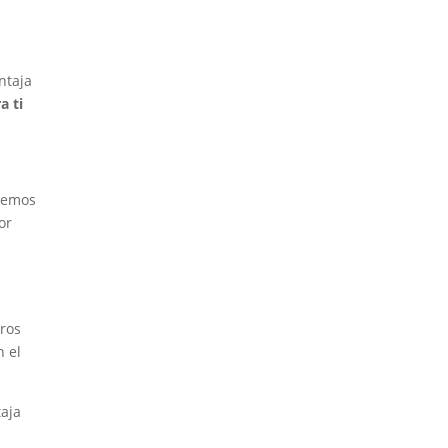
ntaja
a ti
enemos
or
ros
n el
aja