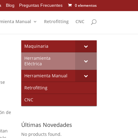
a
Blog
Preguntas Frecuentes
0 elementos
mienta Manual
Retrofitting
CNC
Maquinaria
Herramienta
Eléctrica
Herramienta Manual
 se
Retrofitting
CNC
ión de
Últimas Novedades
itan
No products found.
más