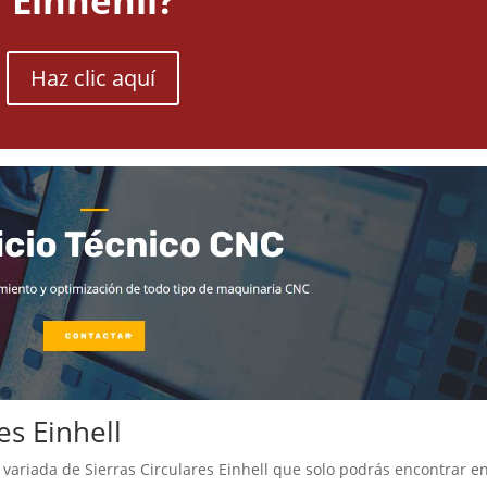
Einhenll?
Haz clic aquí
es Einhell
ariada de Sierras Circulares Einhell que solo podrás encontrar en