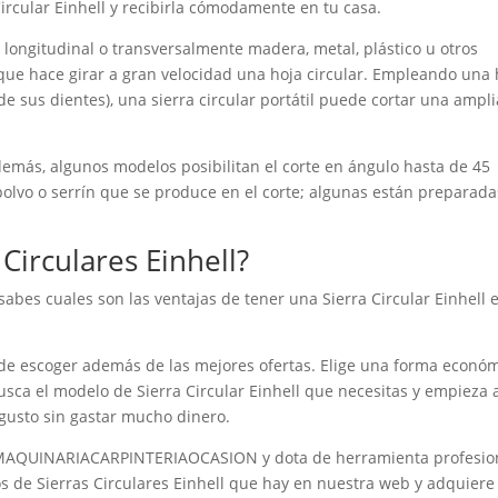
ircular Einhell y recibirla cómodamente en tu casa.
 longitudinal o transversalmente madera, metal, plástico u otros
 que hace girar a gran velocidad una hoja circular. Empleando una 
e sus dientes), una sierra circular portátil puede cortar una ampli
Además, algunos modelos posibilitan el corte en ángulo hasta de 45
polvo o serrín que se produce en el corte; algunas están preparada
Circulares Einhell?
 sabes cuales son las ventajas de tener una Sierra Circular Einhell 
 escoger además de las mejores ofertas. Elige una forma econó
usca el modelo de Sierra Circular Einhell que necesitas y empieza 
 gusto sin gastar mucho dinero.
n MAQUINARIACARPINTERIAOCASION y dota de herramienta profesio
os de Sierras Circulares Einhell que hay en nuestra web y adquiere 