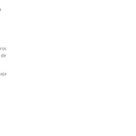
a
ros
o de
aja
e