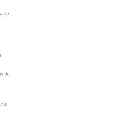
ra de
e
as de
erte