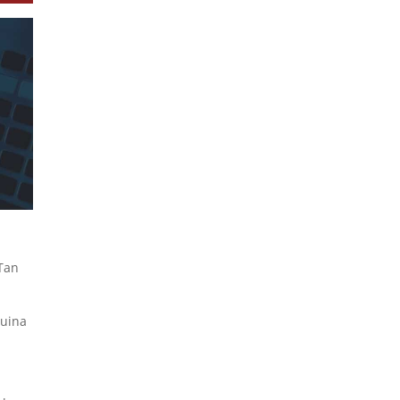
 Tan
quina