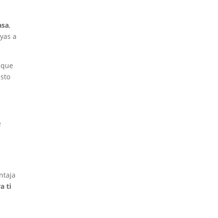
asa
,
ayas a
 que
Esto
e
ntaja
a ti