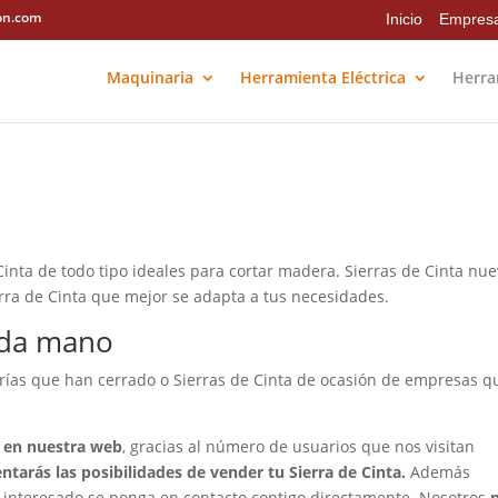
on.com
Inicio
Empres
Maquinaria
Herramienta Eléctrica
Herra
inta de todo tipo ideales para cortar madera. Sierras de Cinta nue
erra de Cinta que mejor se adapta a tus necesidades.
nda mano
rías que han cerrado o Sierras de Cinta de ocasión de empresas q
a en nuestra web
, gracias al número de usuarios que nos visitan
tarás las posibilidades de vender tu Sierra de Cinta.
Además
interesado se ponga en contacto contigo directamente. Nosotros