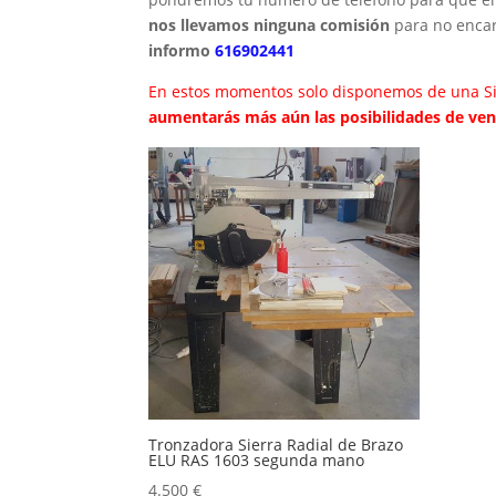
nos llevamos ninguna comisión
para no encar
informo
616902441
En estos momentos solo disponemos de una S
aumentarás más aún las posibilidades de vend
Tronzadora Sierra Radial de Brazo
ELU RAS 1603 segunda mano
4.500
€