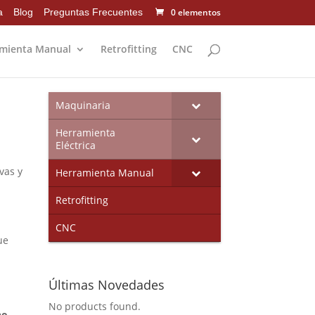
a
Blog
Preguntas Frecuentes
0 elementos
mienta Manual
Retrofitting
CNC
Maquinaria
Herramienta
Eléctrica
vas y
Herramienta Manual
Retrofitting
CNC
ue
Últimas Novedades
No products found.
no