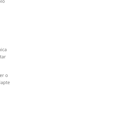
plo
mica
tar
er o
dapte