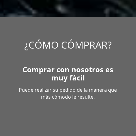
¿CÓMO CÓMPRAR?
Comprar con nosotros es
muy fácil
Puede realizar su pedido de la manera que
más cómodo le resulte.