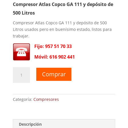
Compresor Atlas Copco GA 111 y depósito de
500 Litros
Compresor Atlas Copco GA 111 y depósito de 500
Litros usados pero en buenísimo estado, listos para
trabajar.
Fijo: 957 51 70 33
Móvil: 616 902 441
Compresor
Comprar
Atlas
Copco
GA
111
Categoría:
Compresores
y
depósito
de
500
Descripción