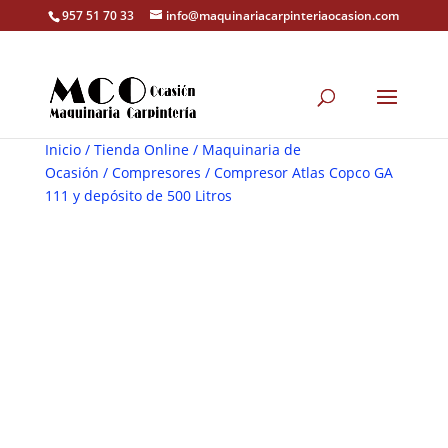
957 51 70 33
info@maquinariacarpinteriaocasion.com
Inicio
/
Tienda Online
/
Maquinaria de
Ocasión
/
Compresores
/ Compresor Atlas Copco GA
111 y depósito de 500 Litros